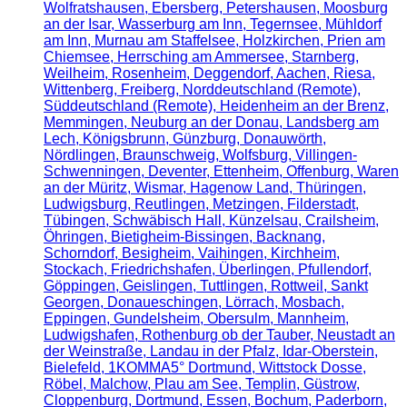
Wolfratshausen, Ebersberg, Petershausen, Moosburg
an der Isar, Wasserburg am Inn, Tegernsee, Mühldorf
am Inn, Murnau am Staffelsee, Holzkirchen, Prien am
Chiemsee, Herrsching am Ammersee, Starnberg,
Weilheim, Rosenheim, Deggendorf, Aachen, Riesa,
Wittenberg, Freiberg, Norddeutschland (Remote),
Süddeutschland (Remote), Heidenheim an der Brenz,
Memmingen, Neuburg an der Donau, Landsberg am
Lech, Königsbrunn, Günzburg, Donauwörth,
Nördlingen, Braunschweig, Wolfsburg, Villingen-
Schwenningen, Deventer, Ettenheim, Offenburg, Waren
an der Müritz, Wismar, Hagenow Land, Thüringen,
Ludwigsburg, Reutlingen, Metzingen, Filderstadt,
Tübingen, Schwäbisch Hall, Künzelsau, Crailsheim,
Öhringen, Bietigheim-Bissingen, Backnang,
Schorndorf, Besigheim, Vaihingen, Kirchheim,
Stockach, Friedrichshafen, Überlingen, Pfullendorf,
Göppingen, Geislingen, Tuttlingen, Rottweil, Sankt
Georgen, Donaueschingen, Lörrach, Mosbach,
Eppingen, Gundelsheim, Obersulm, Mannheim,
Ludwigshafen, Rothenburg ob der Tauber, Neustadt an
der Weinstraße, Landau in der Pfalz, Idar-Oberstein,
Bielefeld, 1KOMMA5° Dortmund, Wittstock Dosse,
Röbel, Malchow, Plau am See, Templin, Güstrow,
Cloppenburg, Dortmund, Essen, Bochum, Paderborn,