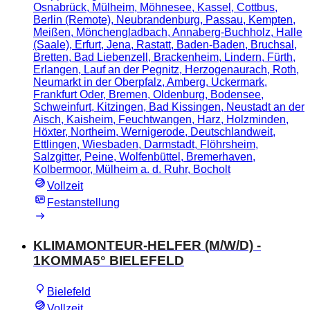
Osnabrück, Mülheim, Möhnesee, Kassel, Cottbus,
Berlin (Remote), Neubrandenburg, Passau, Kempten,
Meißen, Mönchengladbach, Annaberg-Buchholz, Halle
(Saale), Erfurt, Jena, Rastatt, Baden-Baden, Bruchsal,
Bretten, Bad Liebenzell, Brackenheim, Lindern, Fürth,
Erlangen, Lauf an der Pegnitz, Herzogenaurach, Roth,
Neumarkt in der Oberpfalz, Amberg, Uckermark,
Frankfurt Oder, Bremen, Oldenburg, Bodensee,
Schweinfurt, Kitzingen, Bad Kissingen, Neustadt an der
Aisch, Kaisheim, Feuchtwangen, Harz, Holzminden,
Höxter, Northeim, Wernigerode, Deutschlandweit,
Ettlingen, Wiesbaden, Darmstadt, Flöhrsheim,
Salzgitter, Peine, Wolfenbüttel, Bremerhaven,
Kolbermoor, Mülheim a. d. Ruhr, Bocholt
Vollzeit
Festanstellung
KLIMAMONTEUR-HELFER (M/W/D) -
1KOMMA5° BIELEFELD
Bielefeld
Vollzeit