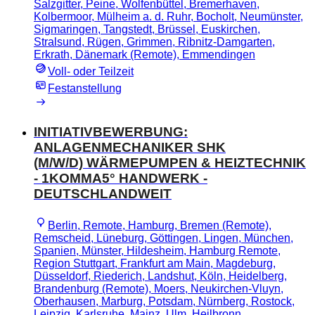
Salzgitter, Peine, Wolfenbüttel, Bremerhaven,
Kolbermoor, Mülheim a. d. Ruhr, Bocholt, Neumünster,
Sigmaringen, Tangstedt, Brüssel, Euskirchen,
Stralsund, Rügen, Grimmen, Ribnitz-Damgarten,
Erkrath, Dänemark (Remote), Emmendingen
Voll- oder Teilzeit
Festanstellung
INITIATIVBEWERBUNG:
ANLAGENMECHANIKER SHK
(M/W/D) WÄRMEPUMPEN & HEIZTECHNIK
- 1KOMMA5° HANDWERK -
DEUTSCHLANDWEIT
Berlin, Remote, Hamburg, Bremen (Remote),
Remscheid, Lüneburg, Göttingen, Lingen, München,
Spanien, Münster, Hildesheim, Hamburg Remote,
Region Stuttgart, Frankfurt am Main, Magdeburg,
Düsseldorf, Riederich, Landshut, Köln, Heidelberg,
Brandenburg (Remote), Moers, Neukirchen-Vluyn,
Oberhausen, Marburg, Potsdam, Nürnberg, Rostock,
Leipzig, Karlsruhe, Mainz, Ulm, Heilbronn,