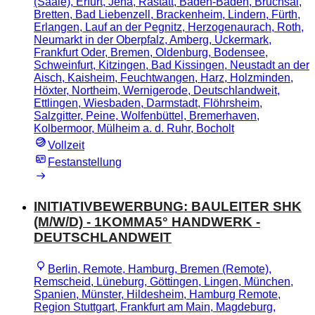
(Saale), Erfurt, Jena, Rastatt, Baden-Baden, Bruchsal,
Bretten, Bad Liebenzell, Brackenheim, Lindern, Fürth,
Erlangen, Lauf an der Pegnitz, Herzogenaurach, Roth,
Neumarkt in der Oberpfalz, Amberg, Uckermark,
Frankfurt Oder, Bremen, Oldenburg, Bodensee,
Schweinfurt, Kitzingen, Bad Kissingen, Neustadt an der
Aisch, Kaisheim, Feuchtwangen, Harz, Holzminden,
Höxter, Northeim, Wernigerode, Deutschlandweit,
Ettlingen, Wiesbaden, Darmstadt, Flöhrsheim,
Salzgitter, Peine, Wolfenbüttel, Bremerhaven,
Kolbermoor, Mülheim a. d. Ruhr, Bocholt
Vollzeit
Festanstellung
INITIATIVBEWERBUNG: BAULEITER SHK
(M/W/D) - 1KOMMA5° HANDWERK -
DEUTSCHLANDWEIT
Berlin, Remote, Hamburg, Bremen (Remote),
Remscheid, Lüneburg, Göttingen, Lingen, München,
Spanien, Münster, Hildesheim, Hamburg Remote,
Region Stuttgart, Frankfurt am Main, Magdeburg,