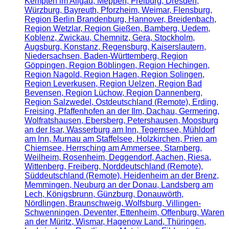
Kempten im Allgäu, Meppen, Freiburg, Dresden,
Würzburg, Bayreuth, Pforzheim, Weimar, Flensburg,
Region Berlin Brandenburg, Hannover, Breidenbach,
Region Wetzlar, Region Gießen, Bamberg, Uedem,
Koblenz, Zwickau, Chemnitz, Gera, Stockholm,
Augsburg, Konstanz, Regensburg, Kaiserslautern,
Niedersachsen, Baden-Württemberg, Region
Göppingen, Region Böblingen, Region Hechingen,
Region Nagold, Region Hagen, Region Solingen,
Region Leverkusen, Region Uelzen, Region Bad
Bevensen, Region Lüchow, Region Dannenberg,
Region Salzwedel, Ostdeutschland (Remote), Erding,
Freising, Pfaffenhofen an der Ilm, Dachau, Germering,
Wolfratshausen, Ebersberg, Petershausen, Moosburg
an der Isar, Wasserburg am Inn, Tegernsee, Mühldorf
am Inn, Murnau am Staffelsee, Holzkirchen, Prien am
Chiemsee, Herrsching am Ammersee, Starnberg,
Weilheim, Rosenheim, Deggendorf, Aachen, Riesa,
Wittenberg, Freiberg, Norddeutschland (Remote),
Süddeutschland (Remote), Heidenheim an der Brenz,
Memmingen, Neuburg an der Donau, Landsberg am
Lech, Königsbrunn, Günzburg, Donauwörth,
Nördlingen, Braunschweig, Wolfsburg, Villingen-
Schwenningen, Deventer, Ettenheim, Offenburg, Waren
an der Müritz, Wismar, Hagenow Land, Thüringen,