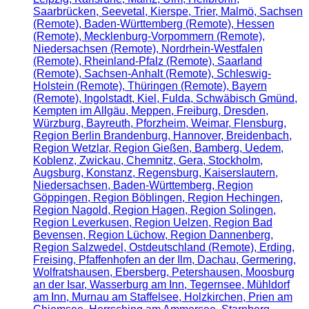
Saarbrücken, Seevetal, Kierspe, Trier, Malmö, Sachsen
(Remote), Baden-Württemberg (Remote), Hessen
(Remote), Mecklenburg-Vorpommern (Remote),
Niedersachsen (Remote), Nordrhein-Westfalen
(Remote), Rheinland-Pfalz (Remote), Saarland
(Remote), Sachsen-Anhalt (Remote), Schleswig-
Holstein (Remote), Thüringen (Remote), Bayern
(Remote), Ingolstadt, Kiel, Fulda, Schwäbisch Gmünd,
Kempten im Allgäu, Meppen, Freiburg, Dresden,
Würzburg, Bayreuth, Pforzheim, Weimar, Flensburg,
Region Berlin Brandenburg, Hannover, Breidenbach,
Region Wetzlar, Region Gießen, Bamberg, Uedem,
Koblenz, Zwickau, Chemnitz, Gera, Stockholm,
Augsburg, Konstanz, Regensburg, Kaiserslautern,
Niedersachsen, Baden-Württemberg, Region
Göppingen, Region Böblingen, Region Hechingen,
Region Nagold, Region Hagen, Region Solingen,
Region Leverkusen, Region Uelzen, Region Bad
Bevensen, Region Lüchow, Region Dannenberg,
Region Salzwedel, Ostdeutschland (Remote), Erding,
Freising, Pfaffenhofen an der Ilm, Dachau, Germering,
Wolfratshausen, Ebersberg, Petershausen, Moosburg
an der Isar, Wasserburg am Inn, Tegernsee, Mühldorf
am Inn, Murnau am Staffelsee, Holzkirchen, Prien am