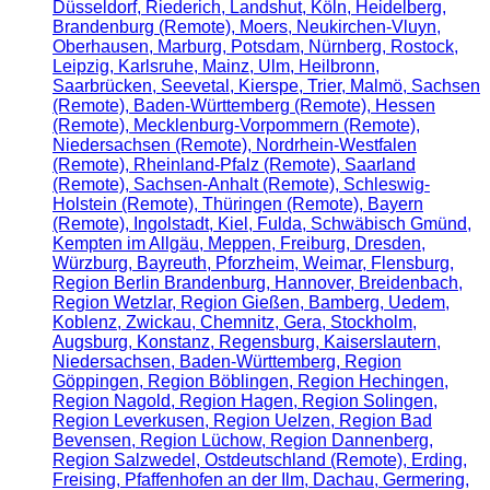
Düsseldorf, Riederich, Landshut, Köln, Heidelberg,
Brandenburg (Remote), Moers, Neukirchen-Vluyn,
Oberhausen, Marburg, Potsdam, Nürnberg, Rostock,
Leipzig, Karlsruhe, Mainz, Ulm, Heilbronn,
Saarbrücken, Seevetal, Kierspe, Trier, Malmö, Sachsen
(Remote), Baden-Württemberg (Remote), Hessen
(Remote), Mecklenburg-Vorpommern (Remote),
Niedersachsen (Remote), Nordrhein-Westfalen
(Remote), Rheinland-Pfalz (Remote), Saarland
(Remote), Sachsen-Anhalt (Remote), Schleswig-
Holstein (Remote), Thüringen (Remote), Bayern
(Remote), Ingolstadt, Kiel, Fulda, Schwäbisch Gmünd,
Kempten im Allgäu, Meppen, Freiburg, Dresden,
Würzburg, Bayreuth, Pforzheim, Weimar, Flensburg,
Region Berlin Brandenburg, Hannover, Breidenbach,
Region Wetzlar, Region Gießen, Bamberg, Uedem,
Koblenz, Zwickau, Chemnitz, Gera, Stockholm,
Augsburg, Konstanz, Regensburg, Kaiserslautern,
Niedersachsen, Baden-Württemberg, Region
Göppingen, Region Böblingen, Region Hechingen,
Region Nagold, Region Hagen, Region Solingen,
Region Leverkusen, Region Uelzen, Region Bad
Bevensen, Region Lüchow, Region Dannenberg,
Region Salzwedel, Ostdeutschland (Remote), Erding,
Freising, Pfaffenhofen an der Ilm, Dachau, Germering,