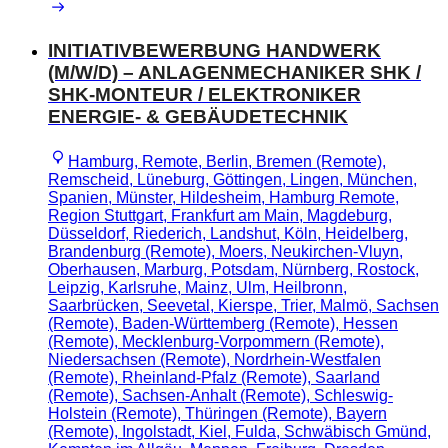
INITIATIVBEWERBUNG HANDWERK
(M/W/D) – ANLAGENMECHANIKER SHK /
SHK‑MONTEUR / ELEKTRONIKER
ENERGIE- & GEBÄUDETECHNIK
Hamburg, Remote, Berlin, Bremen (Remote),
Remscheid, Lüneburg, Göttingen, Lingen, München,
Spanien, Münster, Hildesheim, Hamburg Remote,
Region Stuttgart, Frankfurt am Main, Magdeburg,
Düsseldorf, Riederich, Landshut, Köln, Heidelberg,
Brandenburg (Remote), Moers, Neukirchen-Vluyn,
Oberhausen, Marburg, Potsdam, Nürnberg, Rostock,
Leipzig, Karlsruhe, Mainz, Ulm, Heilbronn,
Saarbrücken, Seevetal, Kierspe, Trier, Malmö, Sachsen
(Remote), Baden-Württemberg (Remote), Hessen
(Remote), Mecklenburg-Vorpommern (Remote),
Niedersachsen (Remote), Nordrhein-Westfalen
(Remote), Rheinland-Pfalz (Remote), Saarland
(Remote), Sachsen-Anhalt (Remote), Schleswig-
Holstein (Remote), Thüringen (Remote), Bayern
(Remote), Ingolstadt, Kiel, Fulda, Schwäbisch Gmünd,