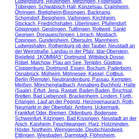
Ludwigsburg, Reutlingen, Metzingen, Filderstadt,
Tübingen, Schwäbisch Hall, Künzelsau, Crailsheim,
Öhringen, Bietigheim-Bissingen, Backnang,
Schorndorf, Besigheim, Vaihingen, Kirchheim,
Stockach, Friedrichshafen, Überlingen, Pfullendorf,
Göppingen, Geislingen, Tuttlingen, Rottweil, Sankt
Georgen, Donaueschingen, Lörrach, Mosbach,
Eppingen, Gundelsheim, Obersulm, Mannheim,
Ludwigshafen, Rothenburg ob der Tauber, Neustadt an
der Weinstraße, Landau in der Pfalz, Idar-Oberstein,
Bielefeld, 1KOMMA5° Dortmund, Wittstock Dosse,
Röbel, Malchow, Plau am See, Templin, Güstrow,
Cloppenburg, Dortmund, Essen, Bochum, Paderborn,
Osnabrück, Mülheim, Möhnesee, Kassel, Cottbus,
Berlin (Remote), Neubrandenburg, Passau, Kempten,
Meißen, Mönchengladbach, Annaberg-Buchholz, Halle
(Saale), Erfurt, Jena, Rastatt, Baden-Baden, Bruchsal,
Bretten, Bad Liebenzell, Brackenheim, Lindern, Fürth,
Erlangen, Lauf an der Pegnitz, Herzogenaurach, Roth,
Neumarkt in der Oberpfalz, Amberg, Uckermark,
Frankfurt Oder, Bremen, Oldenburg, Bodensee,
Schweinfurt, Kitzingen, Bad Kissingen, Neustadt an der
Aisch, Kaisheim, Feuchtwangen, Harz, Holzminden,
Höxter, Northeim, Wernigerode, Deutschlandweit,
Ettlingen, Wiesbaden, Darmstadt, Flöhrsheim,