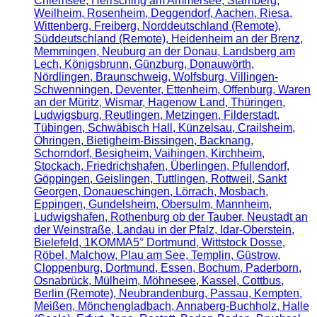
Chiemsee, Herrsching am Ammersee, Starnberg,
Weilheim, Rosenheim, Deggendorf, Aachen, Riesa,
Wittenberg, Freiberg, Norddeutschland (Remote),
Süddeutschland (Remote), Heidenheim an der Brenz,
Memmingen, Neuburg an der Donau, Landsberg am
Lech, Königsbrunn, Günzburg, Donauwörth,
Nördlingen, Braunschweig, Wolfsburg, Villingen-
Schwenningen, Deventer, Ettenheim, Offenburg, Waren
an der Müritz, Wismar, Hagenow Land, Thüringen,
Ludwigsburg, Reutlingen, Metzingen, Filderstadt,
Tübingen, Schwäbisch Hall, Künzelsau, Crailsheim,
Öhringen, Bietigheim-Bissingen, Backnang,
Schorndorf, Besigheim, Vaihingen, Kirchheim,
Stockach, Friedrichshafen, Überlingen, Pfullendorf,
Göppingen, Geislingen, Tuttlingen, Rottweil, Sankt
Georgen, Donaueschingen, Lörrach, Mosbach,
Eppingen, Gundelsheim, Obersulm, Mannheim,
Ludwigshafen, Rothenburg ob der Tauber, Neustadt an
der Weinstraße, Landau in der Pfalz, Idar-Oberstein,
Bielefeld, 1KOMMA5° Dortmund, Wittstock Dosse,
Röbel, Malchow, Plau am See, Templin, Güstrow,
Cloppenburg, Dortmund, Essen, Bochum, Paderborn,
Osnabrück, Mülheim, Möhnesee, Kassel, Cottbus,
Berlin (Remote), Neubrandenburg, Passau, Kempten,
Meißen, Mönchengladbach, Annaberg-Buchholz, Halle