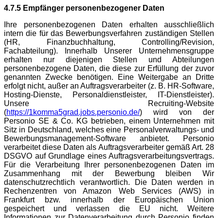
4.7.5 Empfänger personenbezogener Daten
Ihre personenbezogenen Daten erhalten ausschließlich
intern die für das Bewerbungsverfahren zuständigen Stellen
(HR, Finanzbuchhaltung, Controlling/Revision,
Fachabteilung). Innerhalb Unserer Unternehmensgruppe
erhalten nur diejenigen Stellen und Abteilungen
personenbezogene Daten, die diese zur Erfüllung der zuvor
genannten Zwecke benötigen. Eine Weitergabe an Dritte
erfolgt nicht, außer an Auftragsverarbeiter (z. B. HR-Software,
Hosting-Dienste, Personaldienstleister, IT-Dienstleister).
Unsere Recruiting-Website
(
https://1komma5grad.jobs.personio.de/
) wird von der
Personio SE & Co. KG betrieben, einem Unternehmen mit
Sitz in Deutschland, welches eine Personalverwaltungs- und
Bewerbungsmanagement-Software anbietet. Personio
verarbeitet diese Daten als Auftragsverarbeiter gemäß Art. 28
DSGVO auf Grundlage eines Auftragsverarbeitungsvertrags.
Für die Verarbeitung Ihrer personenbezogenen Daten im
Zusammenhang mit der Bewerbung bleiben Wir
datenschutzrechtlich verantwortlich. Die Daten werden in
Rechenzentren von Amazon Web Services (AWS) in
Frankfurt bzw. innerhalb der Europäischen Union
gespeichert und verlassen die EU nicht. Weitere
Informationen zur Datenverarbeitung durch Personio finden