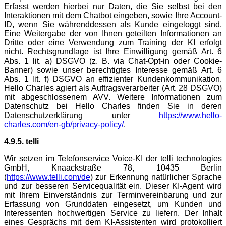
Erfasst werden hierbei nur Daten, die Sie selbst bei den
Interaktionen mit dem Chatbot eingeben, sowie Ihre Account-
ID, wenn Sie währenddessen als Kunde eingeloggt sind.
Eine Weitergabe der von Ihnen geteilten Informationen an
Dritte oder eine Verwendung zum Training der KI erfolgt
nicht. Rechtsgrundlage ist Ihre Einwilligung gemäß Art. 6
Abs. 1 lit. a) DSGVO (z. B. via Chat-Opt-in oder Cookie-
Banner) sowie unser berechtigtes Interesse gemäß Art. 6
Abs. 1 lit. f) DSGVO an effizienter Kundenkommunikation.
Hello Charles agiert als Auftragsverarbeiter (Art. 28 DSGVO)
mit abgeschlossenem AVV. Weitere Informationen zum
Datenschutz bei Hello Charles finden Sie in deren
Datenschutzerklärung unter
https://www.hello-
charles.com/en-gb/privacy-policy/
.
4.9.5. telli
Wir setzen im Telefonservice Voice-KI der telli technologies
GmbH, Knaackstraße 78, 10435 Berlin
(
https://www.telli.com/de
) zur Erkennung natürlicher Sprache
und zur besseren Servicequalität ein. Dieser KI-Agent wird
mit Ihrem Einverständnis zur Terminvereinbarung und zur
Erfassung von Grunddaten eingesetzt, um Kunden und
Interessenten hochwertigen Service zu liefern. Der Inhalt
eines Gesprächs mit dem KI-Assistenten wird protokolliert