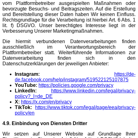
vom Plattformbetreiber ausgespielten Maßnahmen oder
bevorzugte Besuchs- und Beitragszeiten. Auf die Erstellung
und Bereitstellung dieser Daten haben Wir keinen Einfluss.
Rechtsgrundlage für die Verarbeitung ist hierbei Art. 6 Abs. 1
lit. f) DSGVO. Unser berechtigtes Interesse liegt in der
Verbesserung Unserer Marketingmaßnahmen.
Die hiermit verbundenen Datenverarbeitungen finden
ausschließlich im Verantwortungsbereich der
Plattformbetreiber statt. Weiterführende Informationen zur
Datenverarbeitung finden sich in den
Datenschutzerklärungen der jeweiligen Anbieter:
Instagram:
https://de-
de.facebook.com/help/instagram/519522125107875
YouTube:
https://policies.google.com/privacy
LinkedIn:
https://www.linkedin.com/legal/privacy-
policy?_l=de_DE
X:
https://x.com/en/privacy
TikTok:
https://www.tiktok.com/legal/page/eea/privacy-
policy/en
4.9. Einbindung von Diensten Dritter
Wir setzen auf Unserer Website auf Grundlage Ihrer