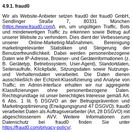
4.9.1. fraud0
Wir als Website-Anbieter setzen fraud0 der fraud0 GmbH,
Sendlinger Straße 7, 80331 München
(
https://www.fraud0.com/
), ein, um ungültigen Traffic, Bots
und minderwertigen Traffic zu erkennen sowie Betrug auf
unserer Website zu verhindern. Dies dient der Verbesserung
unserer Online-Marketing-Maßnahmen, Bereinigung
marketingrelevanter Statistiken und Steigerung der
Benutzerfreundlichkeit. Dabei werden personenbezogene
Daten wie IP-Adresse, Browser- und Geräteinformationen (z.
B. Gerätetyp, Betriebssystem, User-Agent), Standortdaten,
Seitenaufrufe, Klickpfade, Sitzungsdaten sowie Nutzungs-
und Verhaltensdaten verarbeitet. Die Daten dienen
ausschließlich der Echtzeit-Klassifizierung und Analyse von
Traffic; im Admin-Interface erhalten wir nur aggregierte
Klassifizierungen ohne personenbezogene Daten.
Rechtsgrundlage ist unser berechtigtes Interesse gemäß Art.
6 Abs. 1 lit. f) DSGVO an der Betrugsprävention und
Marketingoptimierung (Erwägungsgrund 47 DSGVO). fraud0
verarbeitet Daten als Auftragsverarbeiter (Art. 28 DSGVO) mit
abgeschlossenem AVV. Weitere Informationen zum
Datenschutz bei fraud0 finden Sie unter
https://fraud0.com/privacy-policy/
.