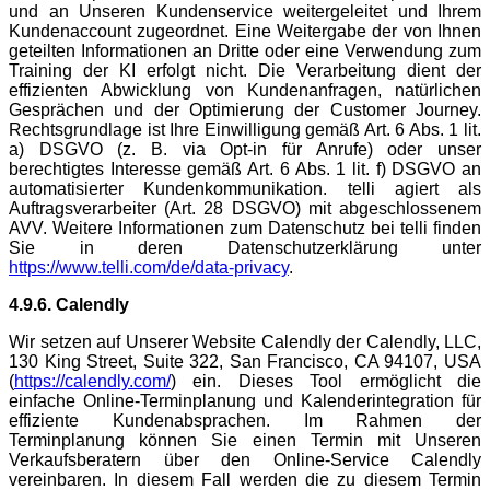
und an Unseren Kundenservice weitergeleitet und Ihrem
Kundenaccount zugeordnet. Eine Weitergabe der von Ihnen
geteilten Informationen an Dritte oder eine Verwendung zum
Training der KI erfolgt nicht. Die Verarbeitung dient der
effizienten Abwicklung von Kundenanfragen, natürlichen
Gesprächen und der Optimierung der Customer Journey.
Rechtsgrundlage ist Ihre Einwilligung gemäß Art. 6 Abs. 1 lit.
a) DSGVO (z. B. via Opt-in für Anrufe) oder unser
berechtigtes Interesse gemäß Art. 6 Abs. 1 lit. f) DSGVO an
automatisierter Kundenkommunikation. telli agiert als
Auftragsverarbeiter (Art. 28 DSGVO) mit abgeschlossenem
AVV. Weitere Informationen zum Datenschutz bei telli finden
Sie in deren Datenschutzerklärung unter
https://www.telli.com/de/data-privacy
.
4.9.6. Calendly
Wir setzen auf Unserer Website Calendly der Calendly, LLC,
130 King Street, Suite 322, San Francisco, CA 94107, USA
(
https://calendly.com/
) ein. Dieses Tool ermöglicht die
einfache Online-Terminplanung und Kalenderintegration für
effiziente Kundenabsprachen. Im Rahmen der
Terminplanung können Sie einen Termin mit Unseren
Verkaufsberatern über den Online-Service Calendly
vereinbaren. In diesem Fall werden die zu diesem Termin