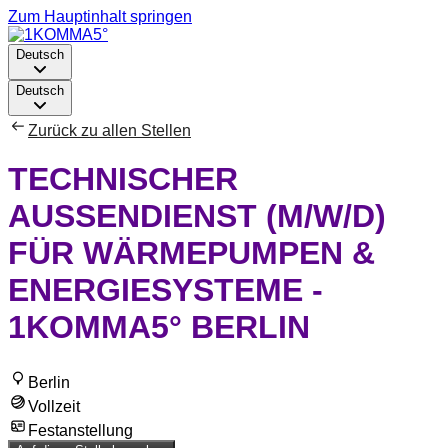
Zum Hauptinhalt springen
Deutsch
Deutsch
Zurück zu allen Stellen
TECHNISCHER
AUSSENDIENST (M/W/D) F
ÜR WÄRMEPUMPEN & E
NERGIESYSTEME - 1
KOMMA5° BERLIN
Berlin
Vollzeit
Festanstellung