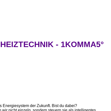
HEIZTECHNIK - 1KOMMA5°
as Energiesystem der Zukunft. Bist du dabei?
 nicht einzeln, sondern steuern sie als intelligentes,