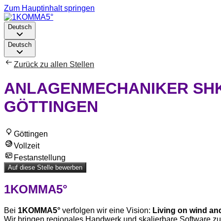
Zum Hauptinhalt springen
Deutsch
Deutsch
Zurück zu allen Stellen
ANLAGENMECHANIKER SHK 
GÖTTINGEN
Göttingen
Vollzeit
Festanstellung
Auf diese Stelle bewerben
1KOMMA5°
Bei
1KOMMA5°
verfolgen wir eine Vision:
Living on wind and
Wir bringen regionales Handwerk und skalierbare Software zus