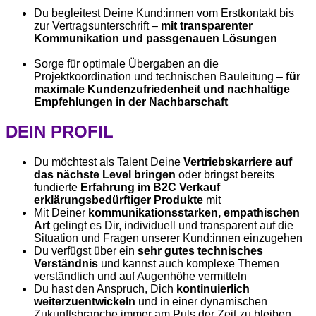
Du begleitest Deine Kund:innen vom Erstkontakt bis
zur Vertragsunterschrift –
mit transparenter
Kommunikation und passgenauen Lösungen
Sorge für optimale Übergaben an die
Projektkoordination und technischen Bauleitung –
für
maximale Kundenzufriedenheit und nachhaltige
Empfehlungen in der Nachbarschaft
DEIN PROFIL
Du möchtest als Talent Deine
Vertriebskarriere auf
das nächste Level bringen
oder bringst bereits
fundierte
Erfahrung im B2C Verkauf
erklärungsbedürftiger Produkte
mit
Mit Deiner
kommunikationsstarken, empathischen
Art
gelingt es Dir, individuell und transparent auf die
Situation und Fragen unserer Kund:innen einzugehen
Du verfügst über ein
sehr
gutes technisches
Verständnis
und kannst auch komplexe Themen
verständlich und auf Augenhöhe vermitteln
Du hast den Anspruch, Dich
kontinuierlich
weiterzuentwickeln
und in einer dynamischen
Zukunftsbranche immer am Puls der Zeit zu bleiben