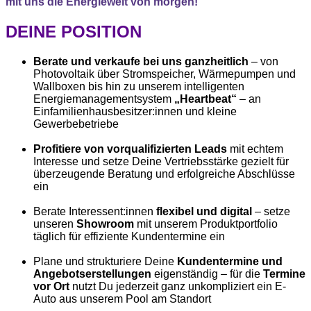
mit uns die Energiewelt von morgen!
DEINE POSITION
Berate und verkaufe bei uns ganzheitlich
– von
Photovoltaik über Stromspeicher, Wärmepumpen und
Wallboxen bis hin zu unserem intelligenten
Energiemanagementsystem
„Heartbeat“
– an
Einfamilienhausbesitzer:innen und kleine
Gewerbebetriebe
Profitiere von vorqualifizierten Leads
mit echtem
Interesse und setze Deine Vertriebsstärke gezielt für
überzeugende Beratung und erfolgreiche Abschlüsse
ein
Berate Interessent:innen
flexibel und digital
– setze
unseren
Showroom
mit unserem Produktportfolio
täglich für effiziente Kundentermine ein
Plane und strukturiere Deine
Kundentermine und
Angebotserstellungen
eigenständig – für die
Termine
vor Ort
nutzt Du jederzeit ganz unkompliziert ein E-
Auto aus unserem Pool am Standort