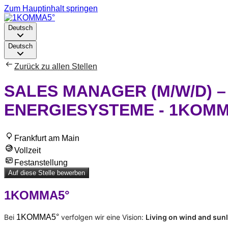
Zum Hauptinhalt springen
Deutsch
Deutsch
Zurück zu allen Stellen
SALES MANAGER (M/W/D) 
ENERGIESYSTEME - 1KOMM
Frankfurt am Main
Vollzeit
Festanstellung
Auf diese Stelle bewerben
1KOMMA5°
Bei
1KOMMA5°
verfolgen wir eine Vision:
Living on wind and sunli