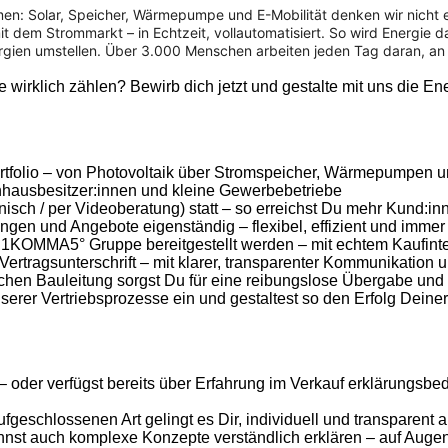
 Solar, Speicher, Wärmepumpe und E-Mobilität denken wir nicht einze
t dem Strommarkt – in Echtzeit, vollautomatisiert. So wird Energie
nergien umstellen. Über 3.000 Menschen arbeiten jeden Tag daran, an 
irklich zählen? Bewirb dich jetzt und gestalte mit uns die En
ortfolio – von Photovoltaik über Stromspeicher, Wärmepumpen u
hausbesitzer:innen und kleine Gewerbebetriebe
nisch / per Videoberatung) statt – so erreichst Du mehr Kund:in
ngen und Angebote eigenständig – flexibel, effizient und immer
 der 1KOMMA5° Gruppe bereitgestellt werden – mit echtem Kaufin
 Vertragsunterschrift – mit klarer, transparenter Kommunikati
hen Bauleitung sorgst Du für eine reibungslose Übergabe und b
nserer Vertriebsprozesse ein und gestaltest so den Erfolg Deine
n – oder verfügst bereits über Erfahrung im Verkauf erklärungsbe
geschlossenen Art gelingt es Dir, individuell und transparent
kannst auch komplexe Konzepte verständlich erklären – auf Aug