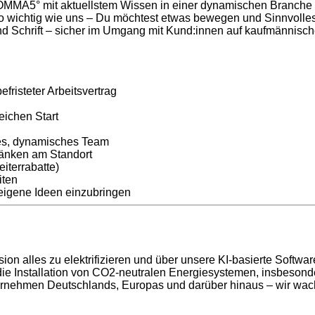
1KOMMA5° mit aktuellstem Wissen in einer dynamischen Branche 
o wichtig wie uns – Du möchtest etwas bewegen und Sinnvolles
und Schrift – sicher im Umgang mit Kund:innen auf kaufmännis
fristeter Arbeitsvertrag
eichen Start
es, dynamisches Team
änken am Standort
iterrabatte)
iten
eigene Ideen einzubringen
n alles zu elektrifizieren und über unsere KI-basierte Softwar
die Installation von CO2-neutralen Energiesystemen, insbeson
ehmen Deutschlands, Europas und darüber hinaus – wir wachs