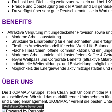
Du hast Lust, Dich stetig weiterzuentwickeln und bei 
Freude und Überzeugung bei der Arbeit sind Dir genaus
Du verfügst über sehr gute Deutschkenntnisse in Wort 
BENEFITS
• Attraktive Vergütung mit ungedeckelter Provision sowie unbe
• Moderne Arbeitsausstattung
• Strukturierte Einarbeitung für einen schnellen und erfolgr
• Flexibles Arbeitszeitmodell für echte Work-Life-Balance
• Flache Hierarchien, offene Kommunikation und ein jung
• Modernes Arbeitsumfeld inkl. kostenfreiem Kaffee & Getr
• eGym Wellpass und Corporate Benefits (attraktive Mitarbe
• Individuelle Weiterbildungs- und Entwicklungsmöglichke
• Möglichkeit, die Energiewende aktiv mitzugestalten und 
ÜBER UNS
Die 1KOMMA5° Gruppe ist ein CleanTech Unicorn mit der Missio
anzuschließen. Wir sind das marktführende Unternehmen für 
und Energiemanagement. 1KOMMA5° vereint die besten Untern
Auf diese Stelle bewerben