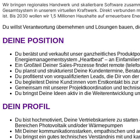
Wir bringen regionales Handwerk und skalierbare Software zusammen:
Gesamtsystem in unserem virtuellen Kraftwerk. Direkt verbunden mi
ist. Bis 2030 wollen wir 1,5 Millionen Haushalte auf erneuerbare E
Du willst Verantwortung übernehmen und Lösungen bauen, die w
DEINE POSITION
Du berätst und verkaufst unser ganzheitliches Produktp
Energiemanagementsystem „Heartbeat“ – an Einfamilien
Ein Großteil Deiner Sales-Prozesse findet remote (telefo
Du planst und strukturierst Deine Kundentermine, Beratu
Du profitierst von vorqualifizierten Leads, die Dir von
Du begleitest Deine Kund:innen vom Erstkontakt bis zur
Gemeinsam mit unserer Projektkoordination und technisc
Du bringst Deine Ideen aktiv in die Weiterentwicklung u
DEIN PROFIL
Du bist hochmotiviert, Deine Vertriebskarriere zu starte
Bereichen Photovoltaik und/oder Wärmepumpen
Mit Deiner kommunikationsstarken, empathischen und auf
Du bringst ein gutes technisches Verständnis mit und 