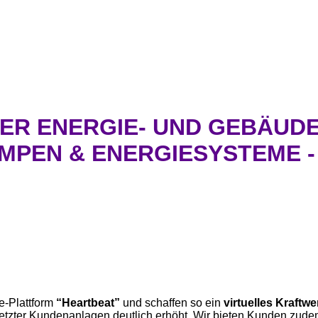
ER ENERGIE- UND GEBÄUDET
PEN & ENERGIESYSTEME -
e-Plattform
“Heartbeat”
und schaffen so ein
virtuelles Kraftwe
netzter Kundenanlagen deutlich erhöht. Wir bieten Kunden zude