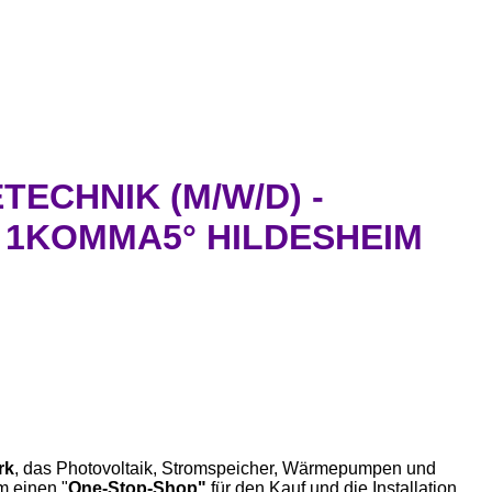
ECHNIK (M/W/D) -
 1KOMMA5° HILDESHEIM
rk
, das Photovoltaik, Stromspeicher, Wärmepumpen und
m einen "
One-Stop-Shop"
für den Kauf und die Installation