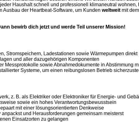
 jeder Haushalt schnell und professionell klimaneutral wohnen, 
em Ausbau der Heartbeat-Software, um Kunden
weltweit
mit dem
ann bewirb dich jetzt und werde Teil unserer Mission!
gen, Stromspeichern, Ladestationen sowie Wärmepumpen direkt
Anlagen und aller dazugehörigen Komponenten
anter Messprotokolle sowie Abnahmedokumente in Abstimmung 
tallierter Systeme, um einen reibungslosen Betrieb sicherzuste
k, z. B. als Elektriker oder Elektroniker für Energie- und Geb
eitsweise sowie ein hohes Verantwortungsbewusstsein
gepaart mit einer lösungsorientierten Denkweise
tiv anpackst und Herausforderungen gemeinsam meisterst
denen Einsatzorten zu gelangen