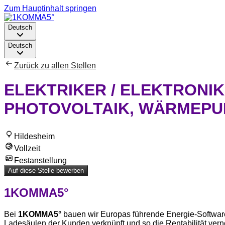
Zum Hauptinhalt springen
Deutsch
Deutsch
Zurück zu allen Stellen
ELEKTRIKER / ELEKTRONIK
PHOTOVOLTAIK, WÄRMEPUM
Hildesheim
Vollzeit
Festanstellung
Auf diese Stelle bewerben
1KOMMA5°
Bei
1KOMMA5°
bauen wir Europas führende Energie-Softwar
Ladesäulen der Kunden verknüpft und so die Rentabilität ver